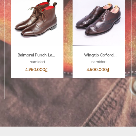
Balmoral Punch Lace
Wingtip Oxford
Boots BL04
AL00 D.Brown 442
namidori
namidori
4.950.000₫
4.500.000₫