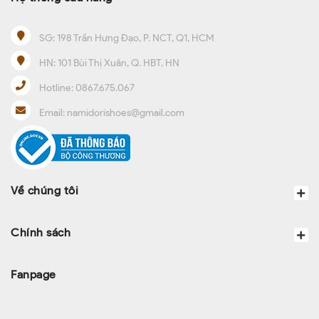
SG:
198 Trần Hưng Đạo, P. NCT, Q1, HCM
HN:
101 Bùi Thị Xuân, Q. HBT, HN
Hotline:
0867.675.067
Email:
namidorishoes@gmail.com
Về chúng tôi
Chính sách
Fanpage