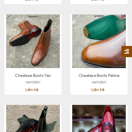
Chealsea Boots Tan
Chealsea Boots Patina
namidori
namidori
Liên hệ
Liên hệ