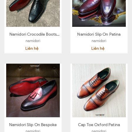
Namidori Crocodile Boots
Namidori Slip On Patina
Bespoke
namidori
namidori
Liên hệ
Liên hệ
Namidori Slip On Bespoke
Cap Toe Oxford Patina
namidori
namidori