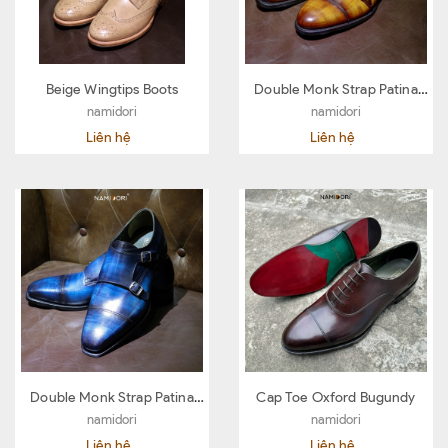
Beige Wingtips Boots
Double Monk Strap Patina
Yellow
namidori
namidori
Liên hệ
Liên hệ
Double Monk Strap Patina
Cap Toe Oxford Bugundy
Blue
namidori
namidori
Liên hệ
Liên hệ