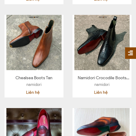
Chealsea Boots Tan
Namidori Crocodile Boots
Bespoke
namidori
namidori
Liên hệ
Liên hệ