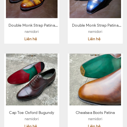
Double Monk Strap Patina
Double Monk Strap Patina
Yellow
Blue
namidori
namidori
Liên hệ
Liên hệ
Cap Toe Oxford Bugundy
Chealsea Boots Patina
namidori
namidori
Liên hệ
Liên hệ