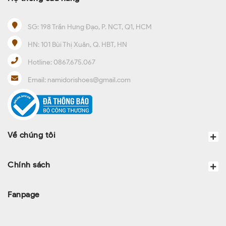
SG:
198 Trần Hưng Đạo, P. NCT, Q1, HCM
HN:
101 Bùi Thị Xuân, Q. HBT, HN
Hotline:
0867.675.067
Email:
namidorishoes@gmail.com
Về chúng tôi
Chính sách
Fanpage