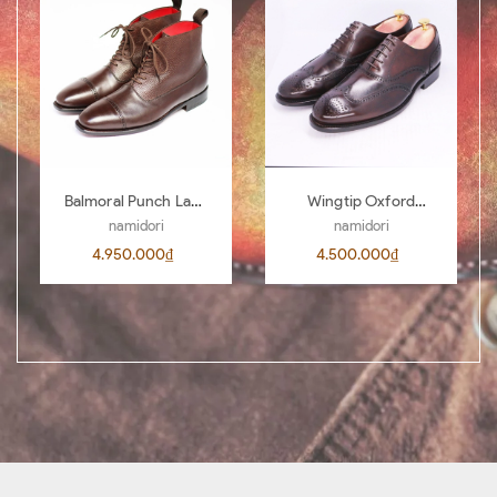
Balmoral Punch Lace
Wingtip Oxford
Boots BL04
AL00 D.Brown 442
namidori
namidori
4.950.000₫
4.500.000₫