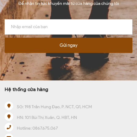
Để nhận tin tức khuyến mãi từ cửa hàng của chúng tôi
Gửi ngay
Hệ thống cửa hàng
SG:
198 Trần Hưng Đạo, P. NCT, Q1, HCM
HN:
101 Bùi Thị Xuân, Q. HBT, HN
Hotline:
0867.675.067