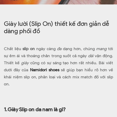
Giày lười (Slip On) thiết kế đơn giản dễ
dàng phối đồ
Chất liệu
slip on
ngày càng
đa
dạng hơn, chúng
mang
tới
sự êm ái và thoáng chân trong suốt cả ngày
dài
vận động.
Thiết kế
giày
cũng có sự sáng tạo hơn rất
nhiều. Bài viết
dưới đây của
Namidori shoes
sẽ giúp bạn hiểu rõ hơn về
khái niệm slip on, phân loại và cách mix match đồ với slip
on.
1.Giày Slip on da nam là gì?