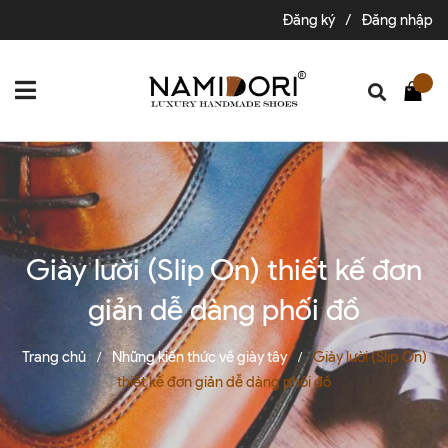
Đăng ký
/
Đăng nhập
Giày lười (Slip On) thiết kế đơn
giản dễ dàng phối đồ
Trang chủ
Những kiến thức về giày tây
Giày lười (Slip On)
/
/
thiết kế đơn giản dễ dàng phối đồ