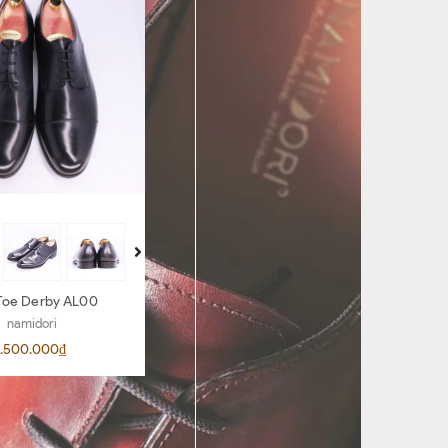
Toe Derby AL00
Penny Loafer AR06
namidori
namidori
.500.000₫
4.500.000₫