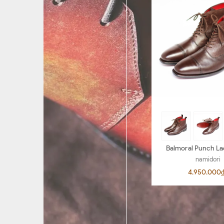
Balmoral Punch La
BL04
namidori
4.950.000