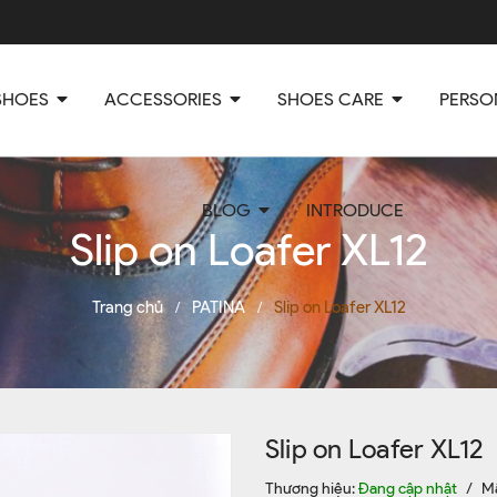
SHOES
ACCESSORIES
SHOES CARE
PERSO
BLOG
INTRODUCE
Slip on Loafer XL12
Trang chủ
PATINA
Slip on Loafer XL12
/
/
Slip on Loafer XL12
Thương hiệu:
Đang cập nhật
/
M