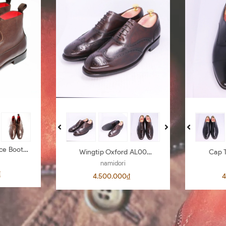
ce Boots
Wingtip Oxford AL00
Cap 
D.Brown 442
namidori
₫
4.500.000₫
4