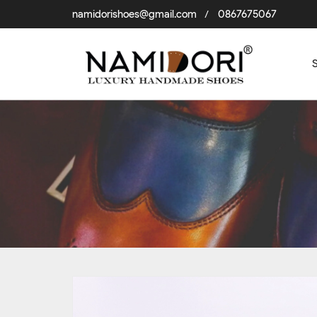
namidorishoes@gmail.com
0867675067
/