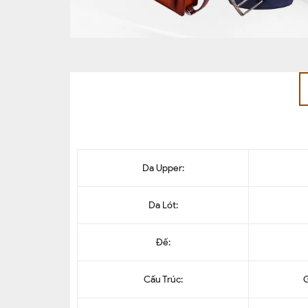
Da Upper:
Da Lót:
Đế:
Cấu Trúc:
G