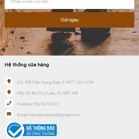
Gửi ngay
Hệ thống cửa hàng
SG:
198 Trần Hưng Đạo, P. NCT, Q1, HCM
HN:
101 Bùi Thị Xuân, Q. HBT, HN
Hotline:
0867.675.067
Email:
namidorishoes@gmail.com