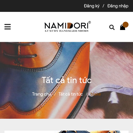
Đăng ký
/
Đăng nhập
Tất cả tin tức
Trang chủ
Tất cả tin tức
blake
/
/