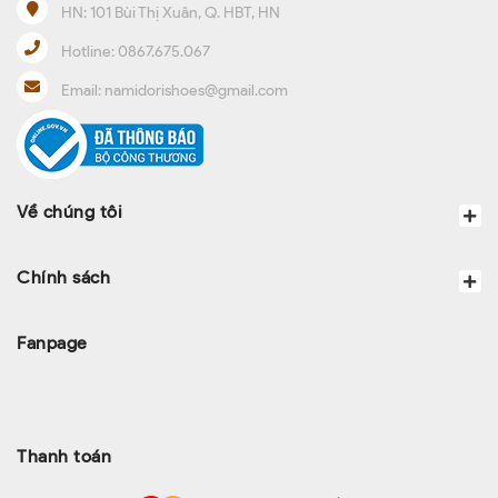
HN:
101 Bùi Thị Xuân, Q. HBT, HN
Hotline:
0867.675.067
Email:
namidorishoes@gmail.com
Về chúng tôi
Chính sách
Fanpage
Thanh toán