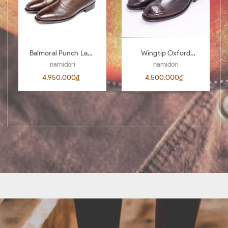
Balmoral Punch Lace
Wingtip Oxford
Boots BL04
AL00 D.Brown 442
namidori
namidori
4.950.000₫
4.500.000₫