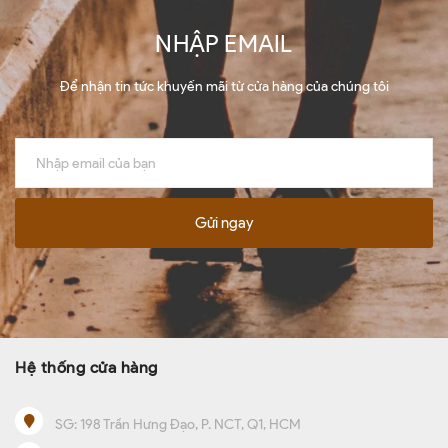
NHẬP EMAIL
Để nhận tin tức khuyến mãi từ cửa hàng của chúng tôi
Gửi ngay
Hệ thống cửa hàng
SG:
198 Trần Hưng Đạo, P. NCT, Q1, HCM