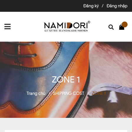
Đăng ký
/
Đăng nhập
ZONE 1
Trang chủ
SHIPPING COST
ZONE 1
/
/