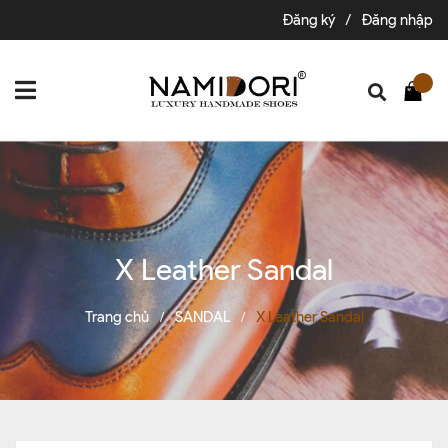
Đăng ký
/
Đăng nhập
X Leather Sandal
Trang chủ
SANDAL
X Leather Sandal
/
/