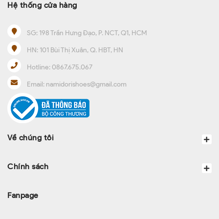
Hệ thống cửa hàng
SG:
198 Trần Hưng Đạo, P. NCT, Q1, HCM
HN:
101 Bùi Thị Xuân, Q. HBT, HN
Hotline:
0867.675.067
Email:
namidorishoes@gmail.com
Về chúng tôi
Chính sách
Fanpage