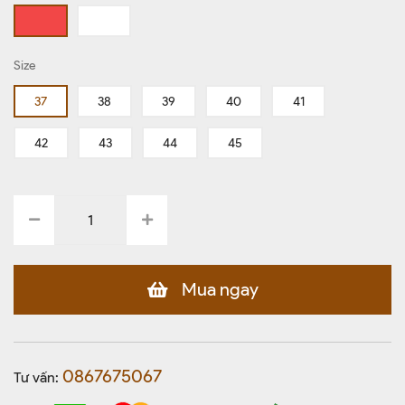
Size
37
38
39
40
41
42
43
44
45
Mua ngay
0867675067
Tư vấn: