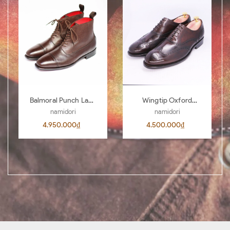
Balmoral Punch Lace
Wingtip Oxford
Boots BL04
AL00 D.Brown 442
namidori
namidori
4.950.000₫
4.500.000₫