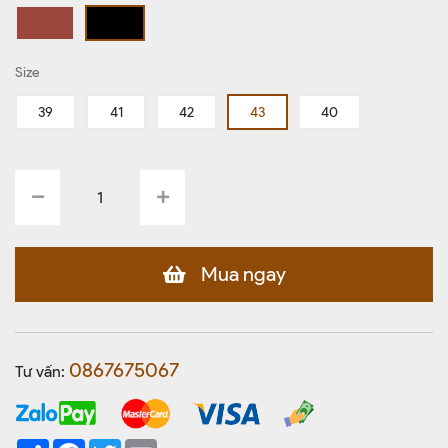
Size
39
41
42
43
40
Mua ngay
0867675067
Tư vấn:
Share
Facebook
Twitter
Email