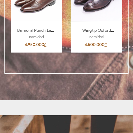
Balmoral Punch Lace
Wingtip Oxford
Boots BL04
AL00 D.Brown 442
namidori
namidori
4.950.000₫
4.500.000₫