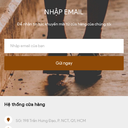
NHẬP EMAIL
Để nhận tin tức khuyến mãi từ cửa hàng của chúng tôi
Gửi ngay
Hệ thống cửa hàng
SG:
198 Trần Hưng Đạo, P. NCT, Q1, HCM