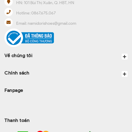
HN:
101 Bùi Thị Xuân, Q. HBT, HN
Hotline:
0867.675.067
Email:
namidorishoes@gmail.com
Về chúng tôi
Chính sách
Fanpage
Thanh toán