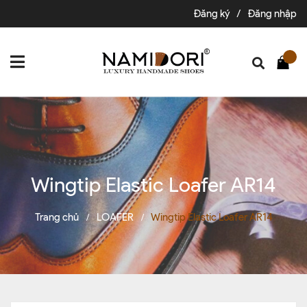
Đăng ký
/
Đăng nhập
Wingtip Elastic Loafer AR14
Trang chủ
LOAFER
Wingtip Elastic Loafer AR14
/
/