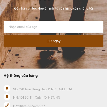
Để nhận tin tức khuyến mãi từ cửa hàng của chúng tôi
Gửi ngay
Hệ thống cửa hàng
SG:
198 Trần Hưng Đạo, P. NCT, Q1, HCM
HN:
101 Bùi Thị Xuân, Q. HBT, HN
Hotline:
0867.675.067