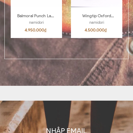
Balmoral Punch Lace
Wingtip Oxford
Boots BL04
AL00 D.Brown 442
namidori
namidori
4.950.000₫
4.500.000₫
NHẬP EMAIL