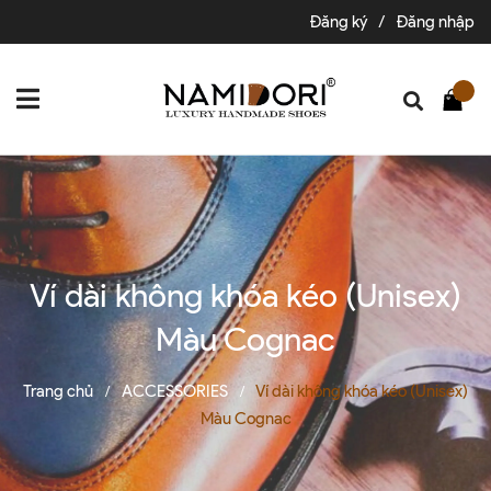
Đăng ký
/
Đăng nhập
Ví dài không khóa kéo (Unisex)
Màu Cognac
Trang chủ
ACCESSORIES
Ví dài không khóa kéo (Unisex)
/
/
Màu Cognac