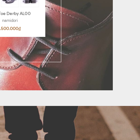
Toe Derby AL00
Penny Loafer AR06
namidori
namidori
.500.000₫
4.500.000₫