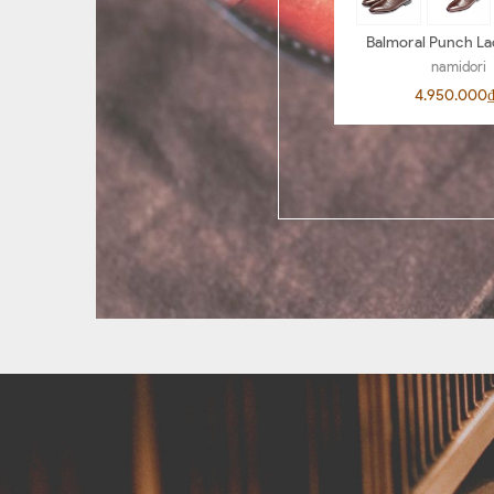
Balmoral Punch La
BL04
namidori
4.950.000