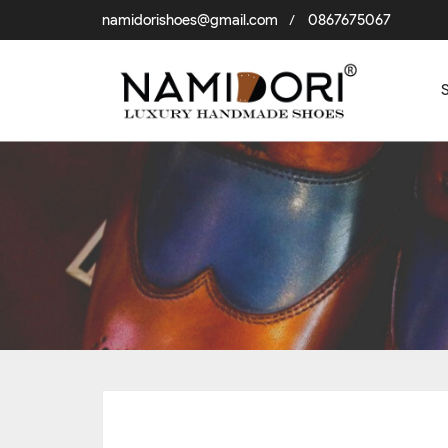
namidorishoes@gmail.com
0867675067
/