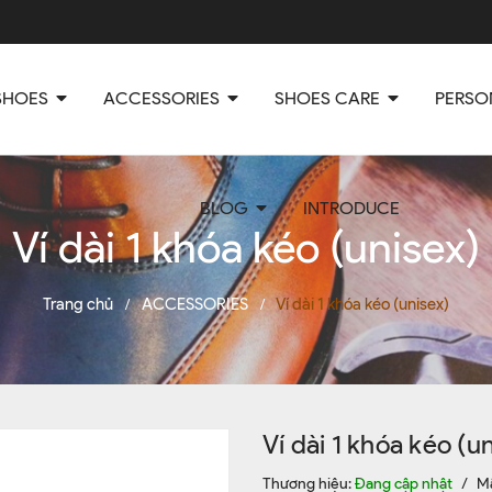
SHOES
ACCESSORIES
SHOES CARE
PERSO
BLOG
INTRODUCE
Ví dài 1 khóa kéo (unisex)
Trang chủ
ACCESSORIES
Ví dài 1 khóa kéo (unisex)
/
/
Ví dài 1 khóa kéo (u
Thương hiệu:
Đang cập nhật
/
M