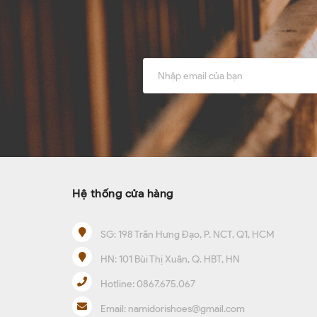
Hệ thống cửa hàng
SG:
198 Trần Hưng Đạo, P. NCT, Q1, HCM
HN:
101 Bùi Thị Xuân, Q. HBT, HN
Hotline:
0867.675.067
Email:
namidorishoes@gmail.com