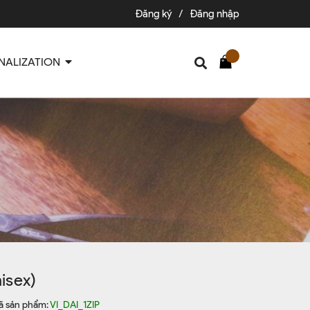
Đăng ký
/
Đăng nhập
NALIZATION
nisex)
ã sản phẩm:
VI_DAI_1ZIP