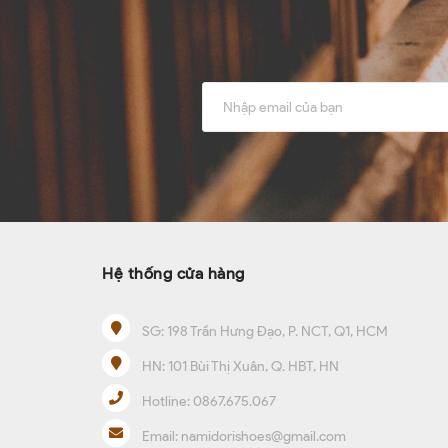
Hệ thống cửa hàng
SG:
198 Trần Hưng Đạo, P. NCT, Q1, HCM
HN:
101 Bùi Thị Xuân, Q. HBT, HN
Hotline:
0867.675.067
Email:
namidorishoes@gmail.com