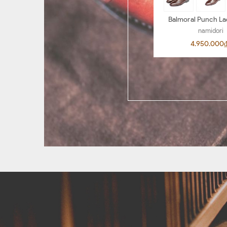
Balmoral Punch La
BL04
namidori
4.950.000