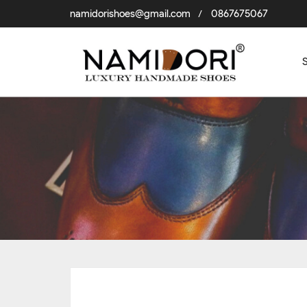
namidorishoes@gmail.com
0867675067
/