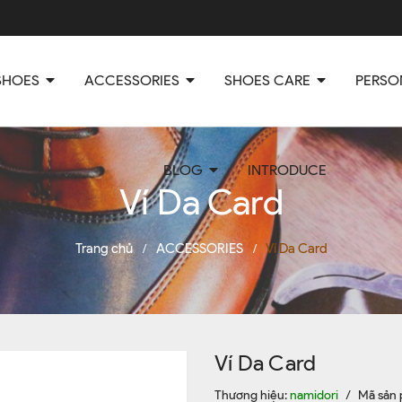
SHOES
ACCESSORIES
SHOES CARE
PERSO
BLOG
INTRODUCE
Ví Da Card
Trang chủ
ACCESSORIES
Ví Da Card
/
/
Ví Da Card
Thương hiệu:
namidori
/
Mã sản