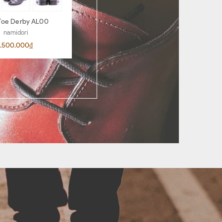
Toe Derby AL00
Penny Loafer AR06
namidori
namidori
.500.000₫
4.500.000₫