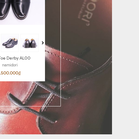
Toe Derby AL00
Penny Loafer AR06
namidori
namidori
.500.000₫
4.500.000₫