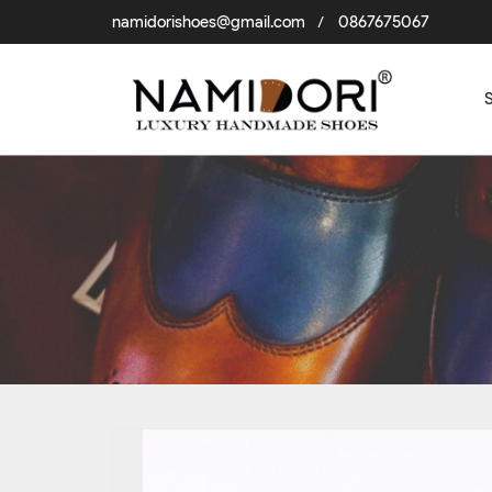
namidorishoes@gmail.com
0867675067
/