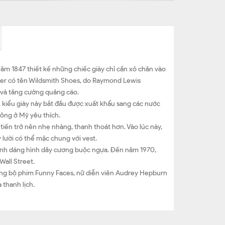
 năm 1847 thiết kế những chiếc giày chỉ cần xỏ chân vào
afer có tên Wildsmith Shoes, do Raymond Lewis
c và tăng cường quảng cáo.
ó, kiểu giày này bắt đầu được xuất khẩu sang các nước
đông ở Mỹ yêu thích.
 tiến trở nên nhẹ nhàng, thanh thoát hơn. Vào lúc này,
 lười có thể mặc chung với vest.
 hình dáng hình dây cương buộc ngựa. Đến năm 1970,
Wall Street.
trong bộ phim Funny Faces, nữ diễn viên Audrey Hepburn
 thanh lịch.