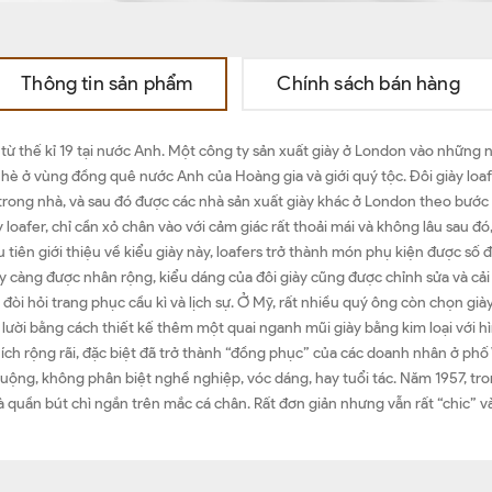
Thông tin sản phẩm
Chính sách bán hàng
u từ thế kỉ 19 tại nước Anh. Một công ty sản xuất giày ở London vào những
a hè ở vùng đồng quê nước Anh của Hoàng gia và giới quý tộc. Đôi giày lo
 trong nhà, và sau đó được các nhà sản xuất giày khác ở London theo bướ
loafer, chỉ cần xỏ chân vào với cảm giác rất thoải mái và không lâu sau đ
 tiên giới thiệu về kiểu giày này, loafers trở thành món phụ kiện được số 
gày càng được nhân rộng, kiểu dáng của đôi giày cũng được chỉnh sửa và cải
òi hỏi trang phục cầu kì và lịch sự. Ở Mỹ, rất nhiều quý ông còn chọn giày
y lười bằng cách thiết kế thêm một quai nganh mũi giày bằng kim loại với
hích rộng rãi, đặc biệt đã trở thành “đồng phục” của các doanh nhân ở phố 
 chuộng, không phân biệt nghề nghiệp, vóc dáng, hay tuổi tác. Năm 1957, 
à quần bút chì ngắn trên mắc cá chân. Rất đơn giản nhưng vẫn rất “chic” và