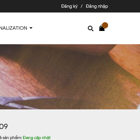
Đăng ký
/
Đăng nhập
NALIZATION
09
ã sản phẩm:
Đang cập nhật