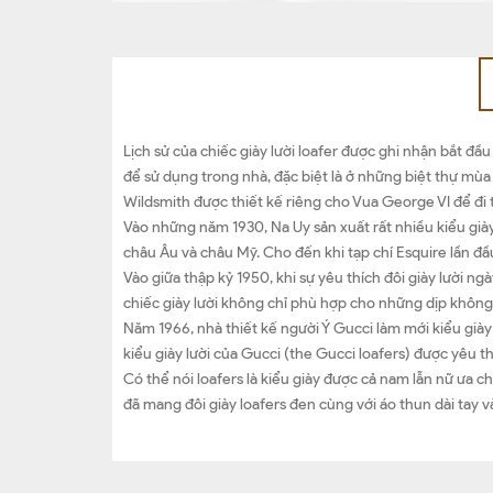
Lịch sử của chiếc giày lười loafer được ghi nhận bắt đầ
để sử dụng trong nhà, đặc biệt là ở những biệt thự mù
Wildsmith được thiết kế riêng cho Vua George VI để đi
Vào những năm 1930, Na Uy sản xuất rất nhiều kiểu giày 
châu Âu và châu Mỹ. Cho đến khi tạp chí Esquire lần đầu
Vào giữa thập kỷ 1950, khi sự yêu thích đôi giày lười n
chiếc giày lười không chỉ phù hợp cho những dịp không đ
Năm 1966, nhà thiết kế người Ý Gucci làm mới kiểu già
kiểu giày lười của Gucci (the Gucci loafers) được yêu t
Có thể nói loafers là kiểu giày được cả nam lẫn nữ ưa
đã mang đôi giày loafers đen cùng với áo thun dài tay v