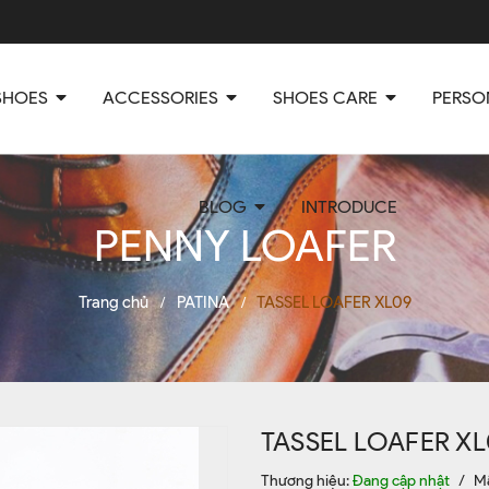
SHOES
ACCESSORIES
SHOES CARE
PERSO
BLOG
INTRODUCE
PENNY LOAFER
Trang chủ
PATINA
TASSEL LOAFER XL09
/
/
TASSEL LOAFER XL
Thương hiệu:
Đang cập nhật
/
M