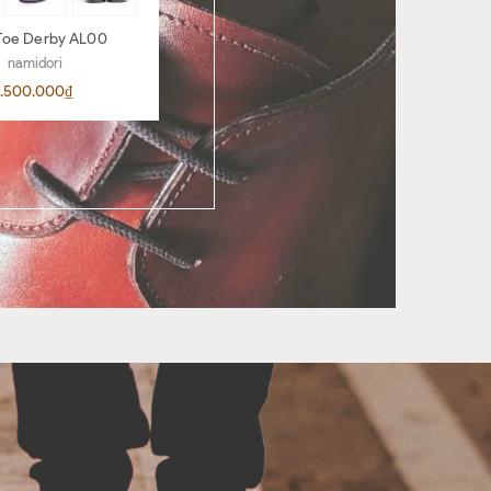
Toe Derby AL00
Penny Loafer AR06
namidori
namidori
.500.000₫
4.500.000₫