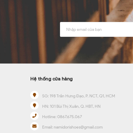
Hệ thống cửa hàng
SG:
198 Trần Hưng Đạo, P. NCT, Q1, HCM
HN:
101 Bùi Thị Xuân, Q. HBT, HN
Hotline:
0867.675.067
Email:
namidorishoes@gmail.com