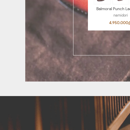
Balmoral Punch La
BL04
namidori
4.950.000