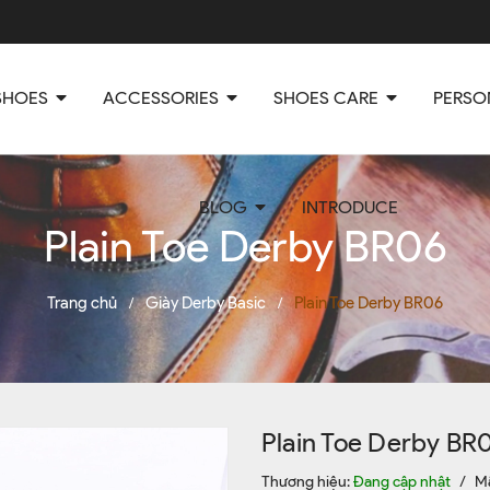
SHOES
ACCESSORIES
SHOES CARE
PERSO
BLOG
INTRODUCE
Plain Toe Derby BR06
Trang chủ
Giày Derby Basic
Plain Toe Derby BR06
/
/
Plain Toe Derby BR
Thương hiệu:
Đang cập nhật
/
M