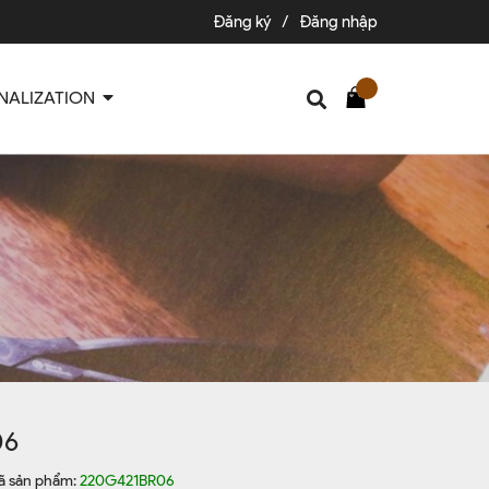
Đăng ký
/
Đăng nhập
NALIZATION
06
ã sản phẩm:
220G421BR06