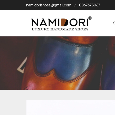
namidorishoes@gmail.com
0867675067
/