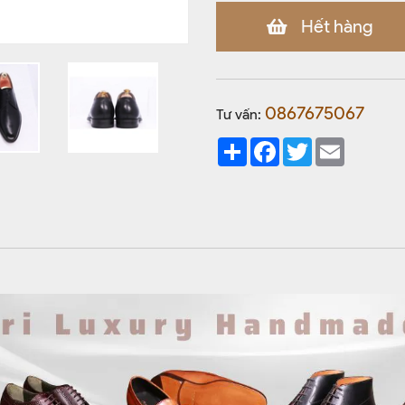
Hết hàng
0867675067
Tư vấn:
Share
Facebook
Twitter
Email