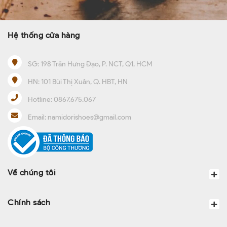
Hệ thống cửa hàng
SG:
198 Trần Hưng Đạo, P. NCT, Q1, HCM
HN:
101 Bùi Thị Xuân, Q. HBT, HN
Hotline:
0867.675.067
Email:
namidorishoes@gmail.com
Về chúng tôi
Chính sách