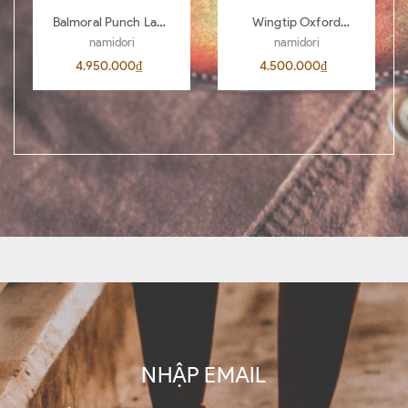
Balmoral Punch Lace
Wingtip Oxford
Boots BL04
AL00 D.Brown 442
namidori
namidori
4.950.000₫
4.500.000₫
NHẬP EMAIL