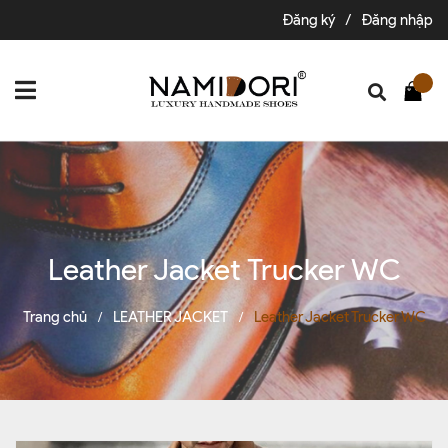
Đăng ký
/
Đăng nhập
Leather Jacket Trucker WC
Trang chủ
LEATHER JACKET
Leather Jacket Trucker WC
/
/