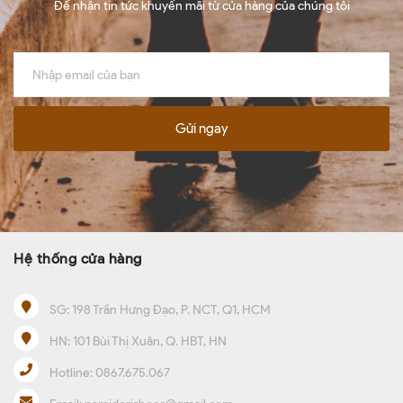
Để nhận tin tức khuyến mãi từ cửa hàng của chúng tôi
Gửi ngay
Hệ thống cửa hàng
SG:
198 Trần Hưng Đạo, P. NCT, Q1, HCM
HN:
101 Bùi Thị Xuân, Q. HBT, HN
Hotline:
0867.675.067