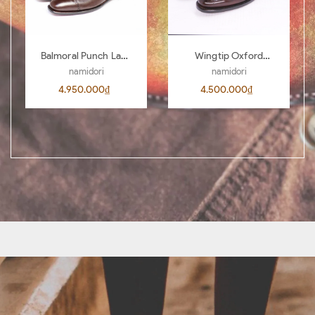
Balmoral Punch Lace
Wingtip Oxford
Boots BL04
AL00 D.Brown 442
namidori
namidori
4.950.000₫
4.500.000₫