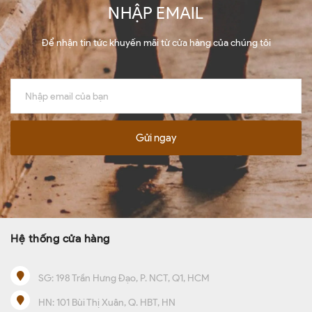
NHẬP EMAIL
Để nhận tin tức khuyến mãi từ cửa hàng của chúng tôi
Gửi ngay
Hệ thống cửa hàng
SG:
198 Trần Hưng Đạo, P. NCT, Q1, HCM
HN:
101 Bùi Thị Xuân, Q. HBT, HN