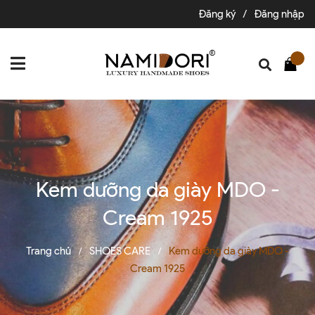
Đăng ký
/
Đăng nhập
Kem dưỡng da giày MDO -
Cream 1925
Trang chủ
SHOES CARE
Kem dưỡng da giày MDO -
/
/
Cream 1925