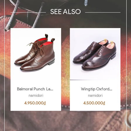
SEE ALSO
Balmoral Punch Lace
Wingtip Oxford
Boots BL04
AL00 D.Brown 442
namidori
namidori
4.950.000₫
4.500.000₫