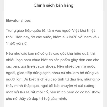
Chính sách bán hàng
Elevator shoes.
Trong giao tiếp quốc tế, tầm vóc người Việt khá thiệt
thòi. Hiện nay, 9x các nước, hiếm ai <1m70 với nam và <
1m60 với nữ.
Nếu như các bạn nữ có giày cao gót khá hiệu quả, thì
nhiều bạn nam chưa biết có sản phẩm giày độn cao cho
các bạn, gọi là elevator shoes. Nên nhiều bạn ra nước
ngoài, giao tiếp đứng cạnh nhau cứ như em bé đứng với
người lớn. Dù biết là chiều cao tính từ đầu lên, nhưng nó
thấy mình thấp quá, ngại tới bắt chuyện vì cúi xuống
một hồi lâu sẽ rất mỏi cổ, nên mình hem có cơ hội show
cho nó thấy vẻ đẹp trí tuệ của mình.