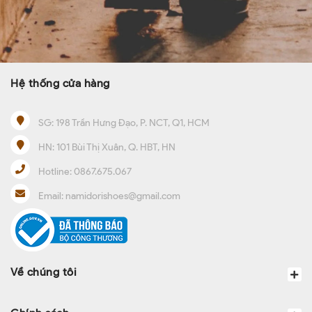
Hệ thống cửa hàng
SG:
198 Trần Hưng Đạo, P. NCT, Q1, HCM
HN:
101 Bùi Thị Xuân, Q. HBT, HN
Hotline:
0867.675.067
Email:
namidorishoes@gmail.com
Về chúng tôi