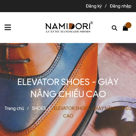
Đăng ký
/
Đăng nhập
ELEVATOR SHOES - GIÀY
NÂNG CHIỀU CAO
Trang chủ
SHOES
ELEVATOR SHOES - GIÀY NÂNG CHIỀU
/
/
CAO