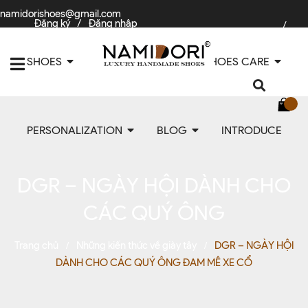
namidorishoes@gmail.com
Đăng ký
/
Đăng nhập
/
0867675067
SHOES
ACCESSORIES
SHOES CARE
PERSONALIZATION
BLOG
INTRODUCE
DGR – NGÀY HỘI DÀNH CHO
CÁC QUÝ ÔNG
Trang chủ
Những kiến thức về giày tây
DGR – NGÀY HỘI
/
/
DÀNH CHO CÁC QUÝ ÔNG ĐAM MÊ XE CỔ