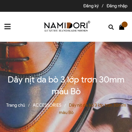
Đăng ký
/
Đăng nhập
Dây nịt da bò 3 lớp trơn 30mm
màu Bò
Trang chủ
ACCESSORIES
Dây nịt da bò 3 lớp trơn 30mm
/
/
màu Bò