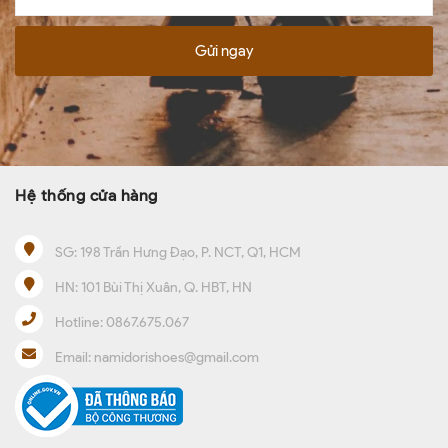
Gửi ngay
Hệ thống cửa hàng
SG:
198 Trần Hưng Đạo, P. NCT, Q1, HCM
HN:
101 Bùi Thị Xuân, Q. HBT, HN
Hotline:
0867.675.067
Email:
namidorishoes@gmail.com