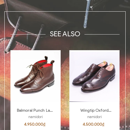
SEE ALSO
Balmoral Punch Lace
Wingtip Oxford
Boots BL04
AL00 D.Brown 442
namidori
namidori
4.950.000₫
4.500.000₫