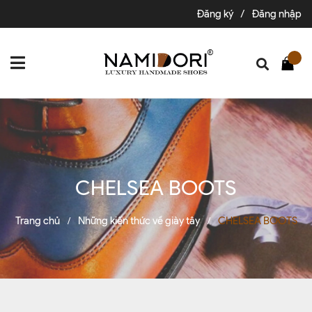
Đăng ký
/
Đăng nhập
CHELSEA BOOTS
Trang chủ
Những kiến thức về giày tây
CHELSEA BOOTS
/
/