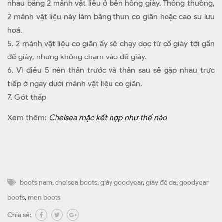
nhau bằng 2 mảnh vật liêu ở bên hông giày. Thông thường,
2 mảnh vật liệu này làm bằng thun co giãn hoặc cao su lưu
hoá.
5. 2 mảnh vật liệu co giãn ấy sẽ chạy dọc từ cổ giày tới gần
đế giày, nhưng không chạm vào đế giày.
6. Vì điều 5 nên thân trước và thân sau sẽ gặp nhau trực
tiếp ở ngay dưới mảnh vật liệu co giãn.
7. Gót thấp
Xem thêm:
Chelsea mặc kết hợp như thế nào
boots nam
,
chelsea boots
,
giày goodyear
,
giày đế da
,
goodyear
boots
,
men boots
Chia sẻ: