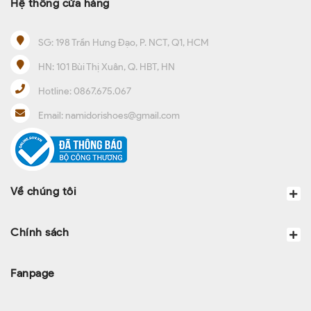
Hệ thống cửa hàng
SG:
198 Trần Hưng Đạo, P. NCT, Q1, HCM
HN:
101 Bùi Thị Xuân, Q. HBT, HN
Hotline:
0867.675.067
Email:
namidorishoes@gmail.com
Về chúng tôi
Chính sách
Fanpage