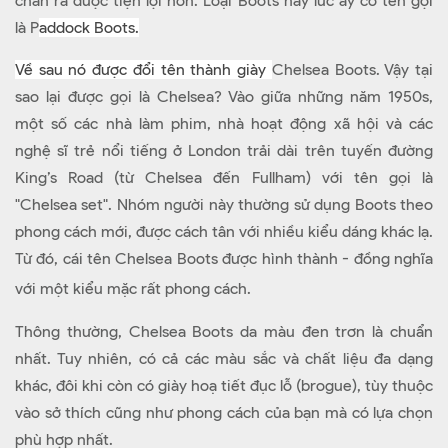
chân ra được tiện lợi hơn. Loại Boots này lúc ấy có tên gọi
là P
addock Boots.
Về sau nó được đổi tên thành giày
Chelsea Boots. Vậy tại
sao lại được gọi là Chelsea? Vào giữa những năm 1950s,
một số các nhà làm phim, nhà hoạt động xã hội và các
nghệ sĩ trẻ nổi tiếng ở London trải dài trên tuyến đường
King’s Road (từ Chelsea đến Fullham) với tên gọi là
"Chelsea set". Nhóm người này thường sử dụng Boots theo
phong cách mới, được cách tân với nhiều kiểu dáng khác lạ.
Từ đó, cái tên Chelsea Boots được hình thành - đồng nghĩa
với một kiểu mặc rất phong cách.
Thông thường, Chelsea Boots da màu đen trơn là chuẩn
nhất. Tuy nhiên, có cả các màu sắc và chất liệu đa dạng
khác, đôi khi còn có giày hoạ tiết đục lỗ (brogue), tùy thuộc
vào sở thích cũng như phong cách của bạn mà có lựa chọn
phù hợp nhất.