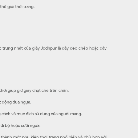
hế giới thời trang.
ặc trưng nhất của giày Jodhpur là dây đeo chéo hoặc dây
ời giúp giữ giày chặt chẽ trên chân.
ạt động đua ngựa.
ng cách và mục đích sử dụng của người mang.
đi bộ hoặc cưỡi ngựa.
 thành một phụ kiện thời trang phổ biến và phù hợp với