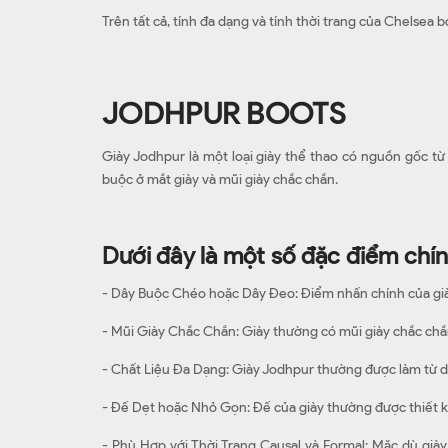
Trên tất cả, tính đa dạng và tính thời trang của Chelsea 
JODHPUR BOOTS
Giày Jodhpur là một loại giày thể thao có nguồn gốc từ
buộc ở mắt giày và mũi giày chắc chắn.
Dưới đây là một số đặc điểm chí
- Dây Buộc Chéo hoặc Dây Đeo: Điểm nhấn chính của giày 
- Mũi Giày Chắc Chắn: Giày thường có mũi giày chắc chắn
- Chất Liệu Đa Dạng: Giày Jodhpur thường được làm từ d
- Đế Dẹt hoặc Nhỏ Gọn: Đế của giày thường được thiết kế
- Phù Hợp với Thời Trang Causal và Formal: Mặc dù già