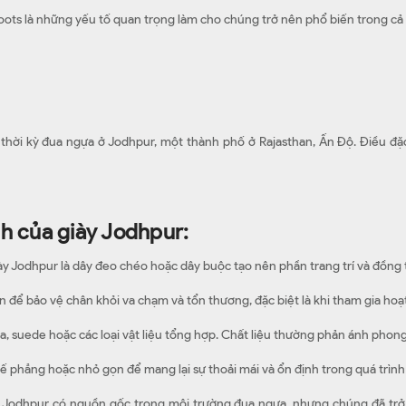
boots là những yếu tố quan trọng làm cho chúng trở nên phổ biến trong cả t
 thời kỳ đua ngựa ở Jodhpur, một thành phố ở Rajasthan, Ấn Độ. Điều đ
nh của giày Jodhpur:
Jodhpur là dây đeo chéo hoặc dây buộc tạo nên phần trang trí và đồng th
 để bảo vệ chân khỏi va chạm và tổn thương, đặc biệt là khi tham gia ho
a, suede hoặc các loại vật liệu tổng hợp. Chất liệu thường phản ánh pho
 phẳng hoặc nhỏ gọn để mang lại sự thoải mái và ổn định trong quá trình 
y Jodhpur có nguồn gốc trong môi trường đua ngựa, nhưng chúng đã trở