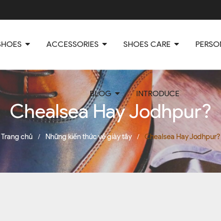
SHOES
ACCESSORIES
SHOES CARE
PERSO
BLOG
INTRODUCE
Chealsea Hay Jodhpur?
Trang chủ
Những kiến thức về giày tây
Chealsea Hay Jodhpur?
/
/