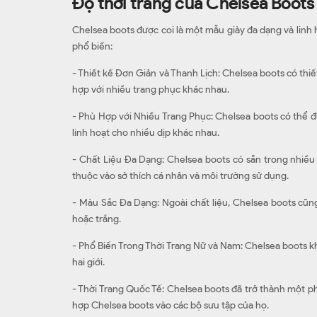
Độ thời trang của Chelsea Boots
Chelsea boots được coi là một mẫu giày đa dạng và linh 
phổ biến:
- Thiết kế Đơn Giản và Thanh Lịch: Chelsea boots có thiế
hợp với nhiều trang phục khác nhau.
- Phù Hợp với Nhiều Trang Phục: Chelsea boots có thể đ
linh hoạt cho nhiều dịp khác nhau.
- Chất Liệu Đa Dạng: Chelsea boots có sẵn trong nhiều 
thuộc vào sở thích cá nhân và môi trường sử dụng.
- Màu Sắc Đa Dạng: Ngoài chất liệu, Chelsea boots cũ
hoặc trắng.
- Phổ Biến Trong Thời Trang Nữ và Nam: Chelsea boots kh
hai giới.
- Thời Trang Quốc Tế: Chelsea boots đã trở thành một ph
hợp Chelsea boots vào các bộ sưu tập của họ.