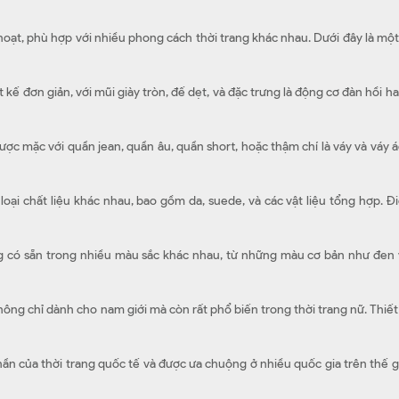
hoạt, phù hợp với nhiều phong cách thời trang khác nhau. Dưới đây là mộ
t kế đơn giản, với mũi giày tròn, đế dẹt, và đặc trưng là động cơ đàn hồi
ược mặc với quần jean, quần âu, quần short, hoặc thậm chí là váy và váy 
loại chất liệu khác nhau, bao gồm da, suede, và các vật liệu tổng hợp. 
ng có sẵn trong nhiều màu sắc khác nhau, từ những màu cơ bản như đen
ông chỉ dành cho nam giới mà còn rất phổ biến trong thời trang nữ. Thiết 
ần của thời trang quốc tế và được ưa chuộng ở nhiều quốc gia trên thế gi