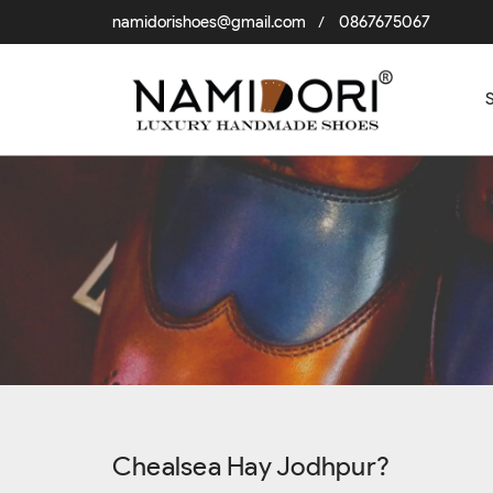
namidorishoes@gmail.com
0867675067
/
Chealsea Hay Jodhpur?