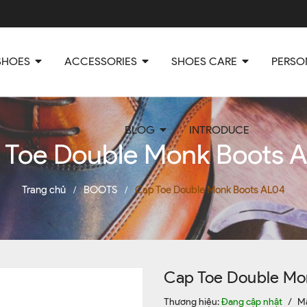
SHOES
ACCESSORIES
SHOES CARE
PERSO
BLOG
INTRODUCE
 Toe Double Monk Boots 
Trang chủ
BOOTS
Cap Toe Double Monk Boots AL04
/
/
Cap Toe Double Mo
Thương hiệu:
Đang cập nhật
/
M