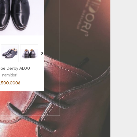
Toe Derby AL00
Penny Loafer AR06
namidori
namidori
.500.000₫
4.500.000₫