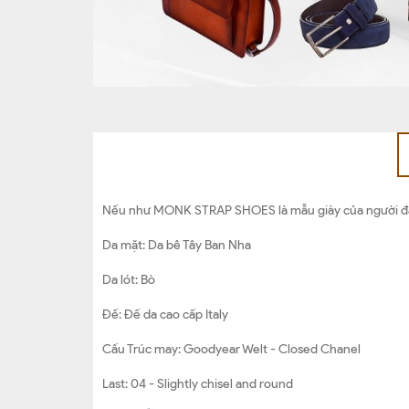
Nếu như MONK STRAP SHOES là mẫu giày của người đàn ô
Da mặt: Da bê Tây Ban Nha
Da lót: Bò
Đế: Đế da cao cấp Italy
Cấu Trúc may: Goodyear Welt - Closed Chanel
Last: 04 - Slightly chisel and round