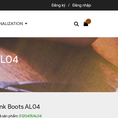
Đăng ký
/
Đăng nhập
NALIZATION
AL04
nk Boots AL04
ã sản phẩm:
512G415AL04