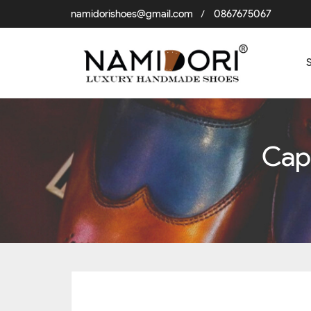
namidorishoes@gmail.com
0867675067
/
Cap