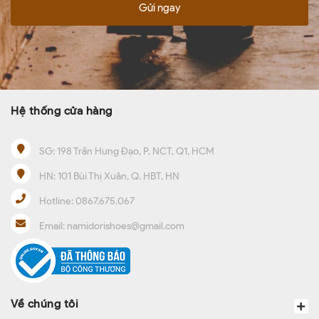
Gửi ngay
Hệ thống cửa hàng
SG:
198 Trần Hưng Đạo, P. NCT, Q1, HCM
HN:
101 Bùi Thị Xuân, Q. HBT, HN
Hotline:
0867.675.067
Email:
namidorishoes@gmail.com
Về chúng tôi