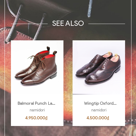
SEE ALSO
Balmoral Punch Lace
Wingtip Oxford
Boots BL04
AL00 D.Brown 442
namidori
namidori
4.950.000₫
4.500.000₫