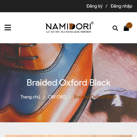
Đăng ký
/
Đăng nhập
Braided Oxford Black
Trang chủ
OXFORD
Braided Oxford Black
/
/