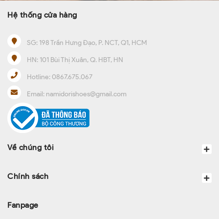
Hệ thống cửa hàng
SG:
198 Trần Hưng Đạo, P. NCT, Q1, HCM
HN:
101 Bùi Thị Xuân, Q. HBT, HN
Hotline:
0867.675.067
Email:
namidorishoes@gmail.com
Về chúng tôi
Chính sách
Fanpage