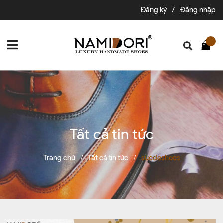
Đăng ký
/
Đăng nhập
Tất cả tin tức
Trang chủ
Tất cả tin tức
suedeshoes
/
/