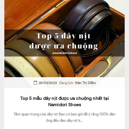
28/03/2023
Đăng bởi:
Kiên Thị Diễm
Top 5 mẫu dây nịt được ưa chuộng nhất tại
Namidori Shoes
Tầm quan trọng của dây nịt Bạn có bao giờ để ý rằng 100% đàn
ông đều đeo dây nịt k...