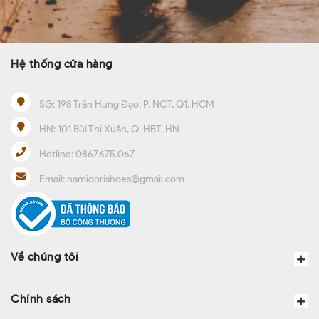
Hệ thống cửa hàng
SG:
198 Trần Hưng Đạo, P. NCT, Q1, HCM
HN:
101 Bùi Thị Xuân, Q. HBT, HN
Hotline:
0867.675.067
Email:
namidorishoes@gmail.com
Về chúng tôi
Chính sách