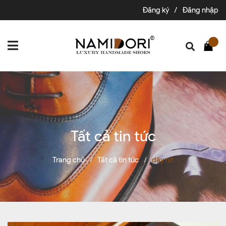
Đăng ký
/
Đăng nhập
Tất cả tin tức
Trang chủ
Tất cả tin tức
dây nịt
/
/