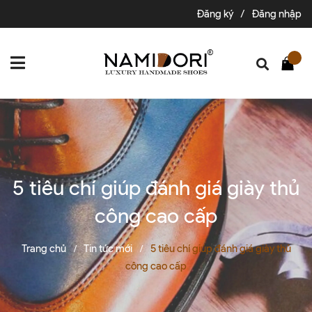
Đăng ký
/
Đăng nhập
5 tiêu chí giúp đánh giá giày thủ
công cao cấp
Trang chủ
Tin tức mới
5 tiêu chí giúp đánh giá giày thủ
/
/
công cao cấp