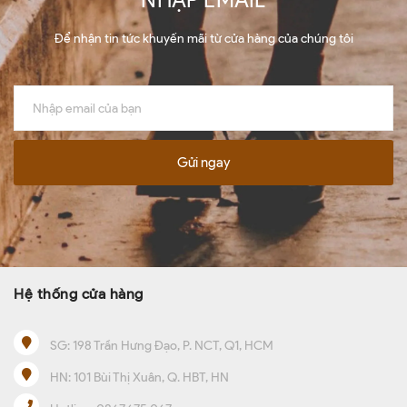
Để nhận tin tức khuyến mãi từ cửa hàng của chúng tôi
Gửi ngay
Hệ thống cửa hàng
SG:
198 Trần Hưng Đạo, P. NCT, Q1, HCM
HN:
101 Bùi Thị Xuân, Q. HBT, HN